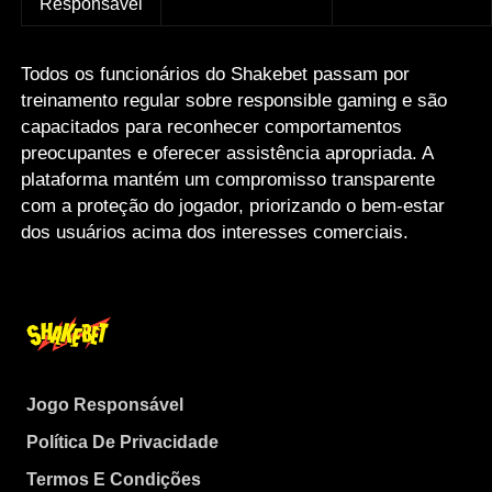
Responsável
Todos os funcionários do Shakebet passam por
treinamento regular sobre responsible gaming e são
capacitados para reconhecer comportamentos
preocupantes e oferecer assistência apropriada. A
plataforma mantém um compromisso transparente
com a proteção do jogador, priorizando o bem-estar
dos usuários acima dos interesses comerciais.
Jogo Responsável
Política De Privacidade
Termos E Condições