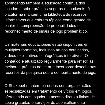
abrangendo também a educação contínua dos
jogadores sobre práticas seguras e saudáveis. A
plataforma mantém uma biblioteca de recursos
informativos que cobrem tópicos como gestão de
bankroll, compreensão de probabilidades e
reconhecimento de sinais de jogo problemático.
Os materiais educacionais estão disponíveis em
múltiplos formatos, incluindo artigos detalhados,
vídeos explicativos e infográficos interativos. O
conteúdo é atualizado regularmente para refletir as
melhores práticas do setor e incorporar descobertas
recentes da pesquisa sobre comportamento de jogo.
O Shakebet mantém parcerias com organizações
especializadas em tratamento de vícios em jogos,
oferecendo aos jogadores acesso direto a linhas de
apoio gratuitas e serviços de aconselhamento