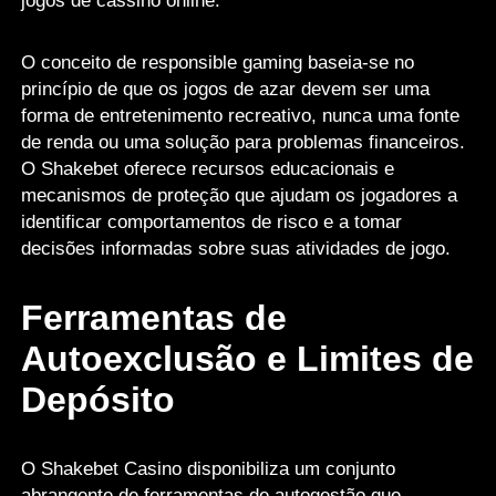
jogos de cassino online.
O conceito de responsible gaming baseia-se no
princípio de que os jogos de azar devem ser uma
forma de entretenimento recreativo, nunca uma fonte
de renda ou uma solução para problemas financeiros.
O Shakebet oferece recursos educacionais e
mecanismos de proteção que ajudam os jogadores a
identificar comportamentos de risco e a tomar
decisões informadas sobre suas atividades de jogo.
Ferramentas de
Autoexclusão e Limites de
Depósito
O Shakebet Casino disponibiliza um conjunto
abrangente de ferramentas de autogestão que