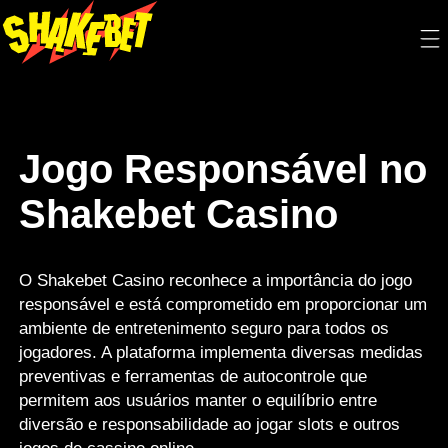
Jogo Responsável no
Shakebet Casino
O Shakebet Casino reconhece a importância do jogo
responsável e está comprometido em proporcionar um
ambiente de entretenimento seguro para todos os
jogadores. A plataforma implementa diversas medidas
preventivas e ferramentas de autocontrole que
permitem aos usuários manter o equilíbrio entre
diversão e responsabilidade ao jogar slots e outros