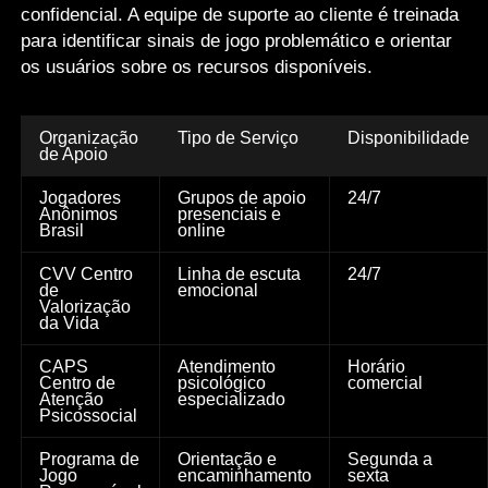
confidencial. A equipe de suporte ao cliente é treinada
para identificar sinais de jogo problemático e orientar
os usuários sobre os recursos disponíveis.
Organização
Tipo de Serviço
Disponibilidade
de Apoio
Jogadores
Grupos de apoio
24/7
Anônimos
presenciais e
Brasil
online
CVV Centro
Linha de escuta
24/7
de
emocional
Valorização
da Vida
CAPS
Atendimento
Horário
Centro de
psicológico
comercial
Atenção
especializado
Psicossocial
Programa de
Orientação e
Segunda a
Jogo
encaminhamento
sexta