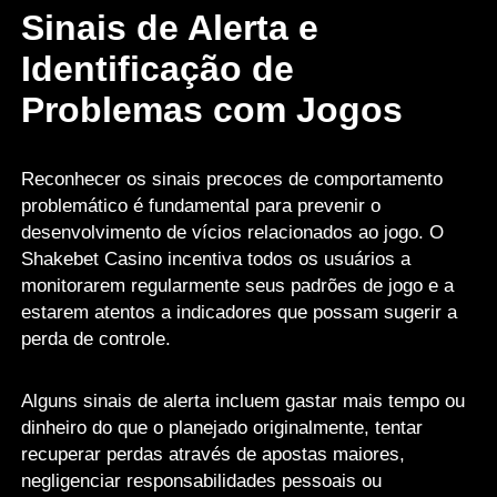
Sinais de Alerta e
Identificação de
Problemas com Jogos
Reconhecer os sinais precoces de comportamento
problemático é fundamental para prevenir o
desenvolvimento de vícios relacionados ao jogo. O
Shakebet Casino incentiva todos os usuários a
monitorarem regularmente seus padrões de jogo e a
estarem atentos a indicadores que possam sugerir a
perda de controle.
Alguns sinais de alerta incluem gastar mais tempo ou
dinheiro do que o planejado originalmente, tentar
recuperar perdas através de apostas maiores,
negligenciar responsabilidades pessoais ou