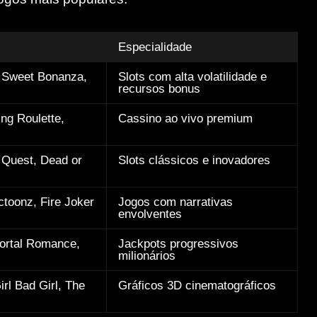
Especialidade
 Sweet Bonanza,
Slots com alta volatilidade e
recursos bonus
ing Roulette,
Cassino ao vivo premium
 Quest, Dead or
Slots clássicos e inovadores
toonz, Fire Joker
Jogos com narrativas
envolventes
ortal Romance,
Jackpots progressivos
milionários
rl Bad Girl, The
Gráficos 3D cinematográficos