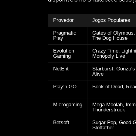
Provedor
Jogos Populares
Pragmatic
Gates of Olympus,
Play
The Dog House
Evolution
Crazy Time, Lightn
Gaming
Monopoly Live
NetEnt
Starburst, Gonzo’s
Alive
Play’n GO
Book of Dead, Reac
Microgaming
Mega Moolah, Imm
Thunderstruck
Betsoft
Sugar Pop, Good Gi
Slotfather