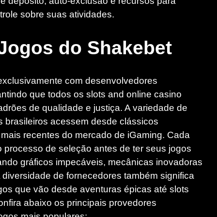
de depósito, auto-exclusão e recursos para
role sobre suas atividades.
 Jogos do Shakebet
 exclusivamente com desenvolvedores
tindo que todos os slots and online casino
rões de qualidade e justiça. A variedade de
s brasileiros acessem desde clássicos
 mais recentes do mercado de iGaming. Cada
 processo de seleção antes de ter seus jogos
rando gráficos impecáveis, mecânicas inovadoras
A diversidade de fornecedores também significa
gos que vão desde aventuras épicas até slots
Confira abaixo os principais provedores
ogos mais populares: