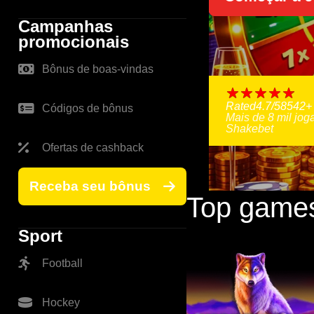
Campanhas
promocionais
Bônus de boas-vindas
Rated
4.7
/
5
8542
+
Códigos de bônus
Mais de 8 mil jog
Shakebet
Ofertas de cashback
Receba seu bônus
Top game
Sport
Football
Hockey