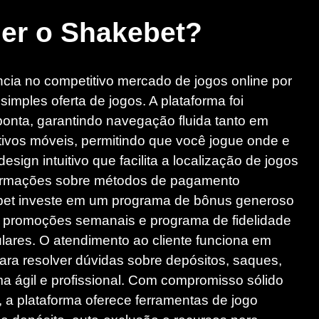
er o Shakebet?
ncia no competitivo mercado de jogos online por
simples oferta de jogos. A plataforma foi
onta, garantindo navegação fluida tanto em
ivos móveis, permitindo que você jogue onde e
esign intuitivo que facilita a localização de jogos
nformações sobre métodos de pagamento
ebet investe em um programa de bônus generoso
s, promoções semanais e programa de fidelidade
lares. O atendimento ao cliente funciona em
ara resolver dúvidas sobre depósitos, saques,
ma ágil e profissional. Com compromisso sólido
 a plataforma oferece ferramentas de jogo