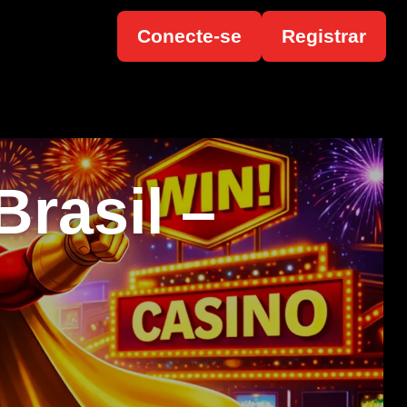
Conecte-se
Registrar
rasil –