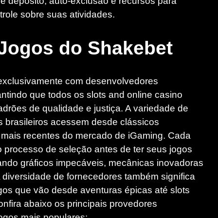
de depósito, auto-exclusão e recursos para
role sobre suas atividades.
 Jogos do Shakebet
 exclusivamente com desenvolvedores
tindo que todos os slots and online casino
rões de qualidade e justiça. A variedade de
s brasileiros acessem desde clássicos
 mais recentes do mercado de iGaming. Cada
 processo de seleção antes de ter seus jogos
rando gráficos impecáveis, mecânicas inovadoras
A diversidade de fornecedores também significa
gos que vão desde aventuras épicas até slots
Confira abaixo os principais provedores
ogos mais populares: