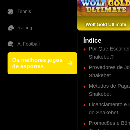
Tennis
Play now
Wolf Gold Ultimate
Racing
Índice
A. Football
Por Que Escolher
Shakebet?
Os melhores jogos
de esportes
Provedores de J
Shakebet
Métodos de Paga
Shakebet
Licenciamento e
do Shakebet
Promoções e Bôn