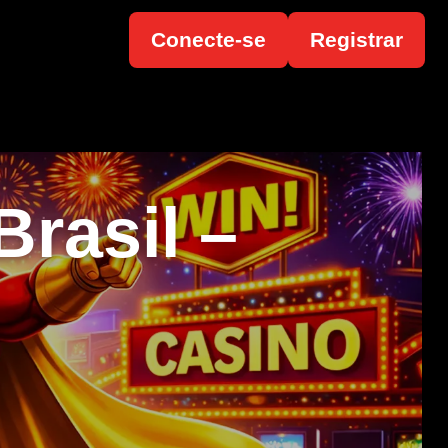
Conecte-se
Registrar
rasil –