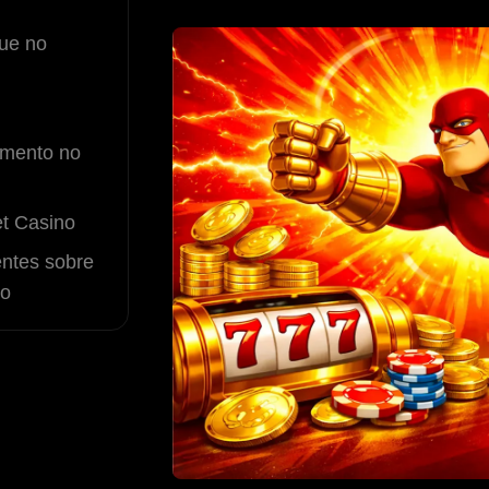
ue no
mento no
t Casino
ntes sobre
no