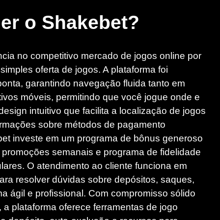
er o Shakebet?
ncia no competitivo mercado de jogos online por
simples oferta de jogos. A plataforma foi
onta, garantindo navegação fluida tanto em
ivos móveis, permitindo que você jogue onde e
esign intuitivo que facilita a localização de jogos
nformações sobre métodos de pagamento
ebet investe em um programa de bônus generoso
s, promoções semanais e programa de fidelidade
lares. O atendimento ao cliente funciona em
ara resolver dúvidas sobre depósitos, saques,
ma ágil e profissional. Com compromisso sólido
 a plataforma oferece ferramentas de jogo