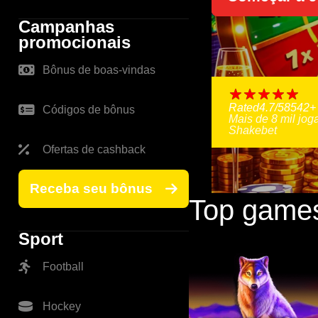
Campanhas
promocionais
Bônus de boas-vindas
Rated
4.7
/
5
8542
+
Códigos de bônus
Mais de 8 mil jog
Shakebet
Ofertas de cashback
Receba seu bônus
Top game
Sport
Football
Hockey