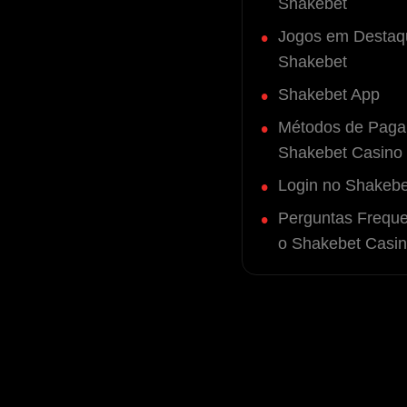
Shakebet
Jogos em Destaq
Shakebet
Shakebet App
Métodos de Paga
Shakebet Casino
Login no Shakebe
Perguntas Freque
o Shakebet Casi