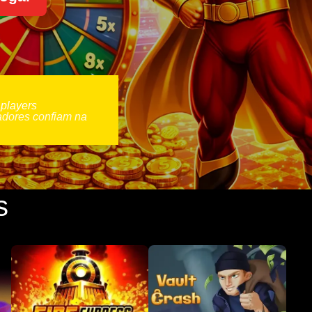
 players
adores confiam na
s